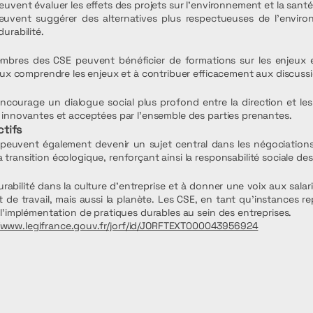
uvent évaluer les effets des projets sur l'environnement et la santé 
s peuvent suggérer des alternatives plus respectueuses de l'envi
urabilité.
membres des CSE peuvent bénéficier de formations sur les enjeux 
ieux comprendre les enjeux et à contribuer efficacement aux discuss
ncourage un dialogue social plus profond entre la direction et les
 innovantes et acceptées par l'ensemble des parties prenantes.
ctifs
euvent également devenir un sujet central dans les négociations 
ransition écologique, renforçant ainsi la responsabilité sociale des
durabilité dans la culture d'entreprise et à donner une voix aux salar
de travail, mais aussi la planète. Les CSE, en tant qu'instances r
 l'implémentation de pratiques durables au sein des entreprises.
//www.legifrance.gouv.fr/jorf/id/JORFTEXT000043956924