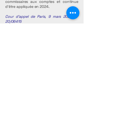
commissaires aux comptes et continue
d’être appliquée en 2024.
Cour d’appel de Paris, 9 mars 2022, n°
20/06415
Cette affaire concernait un CSE de taille
intermédiaire qui avait omis de désigner
un commissaire aux comptes malgré le
dépassement des seuils comptables. Le
tribunal a rappelé l’obligation stricte de
désignation d’un commissaire aux
comptes pour tout CSE dépassant deux
des trois seuils suivants :
Plus de 153 000 € de ressources annuelles
Plus de 50 salariés bénéficiaires
Total du bilan supérieur à 1,55 million
d'euros.
Ce type de jurisprudence continue de
faire autorité en 2024 et impose aux CSE
de respecter scrupuleusement ces
critères
Cour de cassation, Chambre sociale, 12
octobre 2022, n°
20-18.986